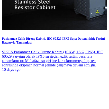
Paslanmaz Çelik Direnç Kabini, IEC 60529 IPX5 Suya Dayanıklılık Testini
Başarıyla Tamamladı
SIKES Paslanmaz Çelik Direnç Kabini (10 kW, 16 Ω, IP65), IEC
60529'a uygun olarak IPX5 su geçirmezlik testini başarıyla
tamamlamıştır. Muhafaza su girişine karşı korunmuş olup, test
sonrasında ekipman normal şekilde çalışmaya devam etmiştir.
10 days ago