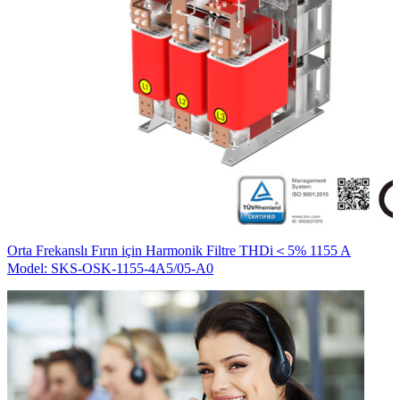
S
Orta Frekanslı Fırın için Harmonik Filtre THDi＜5% 1155 A
M
Model: SKS-OSK-1155-4A5/05-A0