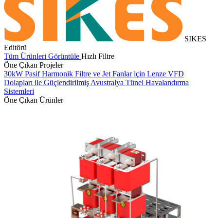
SIKES
Editörü
Tüm Ürünleri Görüntüle
Hızlı Filtre
Öne Çıkan Projeler
30kW Pasif Harmonik Filtre ve Jet Fanlar için Lenze VFD
S
Dolapları ile Güçlendirilmiş Avustralya Tünel Havalandırma
t
Sistemleri
Öne Çıkan Ürünler