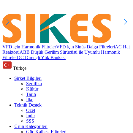
VFD için Harmonik Filtreler
VFD için Sinüs Dalga Filtreleri
AC Hat
Reaktörü
ABB Düşük Gerilim Sürücüsü ile Uyumlu Harmonik
Filtreler
DC Dirençli Yük Bankası
Türkçe
Şirket Bilgileri
Sertifika
Kültür
Tarih
İlke
Teknik Destek
Özel
İndir
SSS
Ürün Kategorileri
Güç Kalitesi Filtreleri