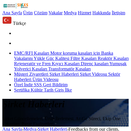
Ana Sayfa
Ürün
Çözüm
Vakalar
Medya
Hizmet
Hakkında
İletişim
Türkçe
EMC/RFI Kasaları
Motor koruma kasaları için
Banka
Vakalarını Yükle
Güç Kalitesi Filtre Kasaları
Reaktör Kasaları
Rejeneratör ve Fren Kıyıcı Kasaları
Direnç kasaları
Yumuşak
Yolverici Kasaları
Transformatör Kasaları
Müşteri Ziyaretleri
Şirket Haberleri
Şirket Videosu
Sektör
Haberleri
Ürün Videosu
Özel
İndir
SSS
Geri Bildirim
Sertifika
Kültür
Tarih
Giriş
İlke
Şirket Haberleri
Şirket Güncellemeleri, Ürün İlerlemesi, Ar-Ge Süreci, Ekip Öne
Çıkanları, Pazar Faaliyetleri.
Ana Sayfa
›
Medya
›
Şirket Haberleri
›
Feedbacks from our clients.