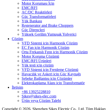
Motor Koruması İçin
EMC/RFI
AC/DC Reaktörleri
Güç Transformatörleri
Yük Bankası
Regenerator and Brake Choppers
Güç Dirençleri
Yüksek Gerilim Yumuşak Yolverici
Çözüm
VFD Sistemi için Harmonik Çözüm
EC Fan için Harmonik Çözüm
Orta Frekanslı Fırın için Harmonik Çözüm
Motor Koruma Çözümü
EMC/RFI Ürünleri
Yük testi için çözüm
VFD Sistemi için Frenleme Çözümü
Havacılık ve Askeri için Güç Kaynağı
Şebeke Bağlantısı için Çözümler
Elektrokaplama Alanı için Transformatör
İletişim
+86 13925228810
Sikes@sikes-elec.com
Ürün veya Çözüm Talebi
Copyright © 2026, Shenzhen Sikes Electric Co., Ltd, Tüm Hakları