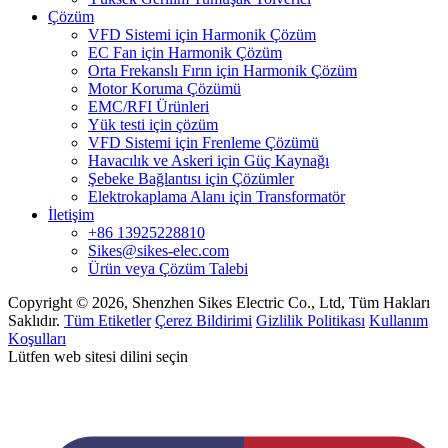
Çözüm
VFD Sistemi için Harmonik Çözüm
EC Fan için Harmonik Çözüm
Orta Frekanslı Fırın için Harmonik Çözüm
Motor Koruma Çözümü
EMC/RFI Ürünleri
Yük testi için çözüm
VFD Sistemi için Frenleme Çözümü
Havacılık ve Askeri için Güç Kaynağı
Şebeke Bağlantısı için Çözümler
Elektrokaplama Alanı için Transformatör
İletişim
+86 13925228810
Sikes@sikes-elec.com
Ürün veya Çözüm Talebi
Copyright © 2026, Shenzhen Sikes Electric Co., Ltd, Tüm Hakları
Saklıdır.
Tüm Etiketler
Çerez Bildirimi
Gizlilik Politikası
Kullanım
Koşulları
Lütfen web sitesi dilini seçin