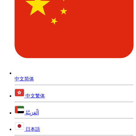
中文简体
中文繁体
اَلْعَرَبِيَّةُ
日本語