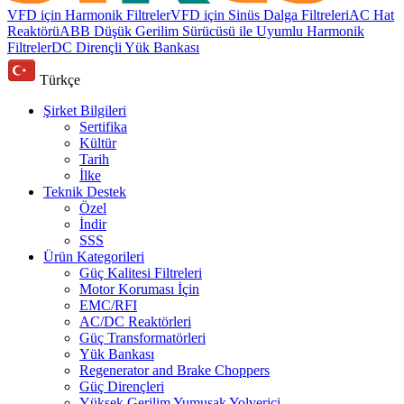
VFD için Harmonik Filtreler
VFD için Sinüs Dalga Filtreleri
AC Hat
Reaktörü
ABB Düşük Gerilim Sürücüsü ile Uyumlu Harmonik
Filtreler
DC Dirençli Yük Bankası
Türkçe
Şirket Bilgileri
Sertifika
Kültür
Tarih
İlke
Teknik Destek
Özel
İndir
SSS
Ürün Kategorileri
Güç Kalitesi Filtreleri
Motor Koruması İçin
EMC/RFI
AC/DC Reaktörleri
Güç Transformatörleri
Yük Bankası
Regenerator and Brake Choppers
Güç Dirençleri
Yüksek Gerilim Yumuşak Yolverici