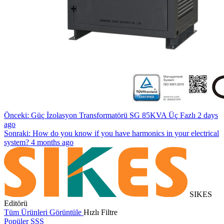
Önceki: Güç İzolasyon Transformatörü SG 85KVA Üç Fazlı
2 days
ago
Sonraki: How do you know if you have harmonics in your electrical
system?
4 months ago
SIKES
Editörü
Tüm Ürünleri Görüntüle
Hızlı Filtre
Popüler SSS