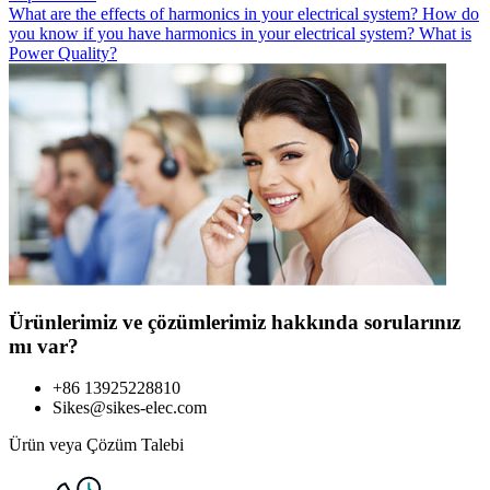
What are the effects of harmonics in your electrical system?
How do
you know if you have harmonics in your electrical system?
What is
Power Quality?
Ürünlerimiz ve çözümlerimiz hakkında sorularınız
mı var?
+86 13925228810
Sikes@sikes-elec.com
Ürün veya Çözüm Talebi