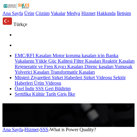
Ana Sayfa
Ürün
Çözüm
Vakalar
Medya
Hizmet
Hakkında
İletişim
Türkçe
EMC/RFI Kasaları
Motor koruma kasaları için
Banka
Vakalarını Yükle
Güç Kalitesi Filtre Kasaları
Reaktör Kasaları
Rejeneratör ve Fren Kıyıcı Kasaları
Direnç kasaları
Yumuşak
Yolverici Kasaları
Transformatör Kasaları
Müşteri Ziyaretleri
Şirket Haberleri
Şirket Videosu
Sektör
Haberleri
Ürün Videosu
Özel
İndir
SSS
Geri Bildirim
Sertifika
Kültür
Tarih
Giriş
İlke
SSS
SSS, Ürün SSS, Teknik Destek, Kullanım Kılavuzu
Ana Sayfa
›
Hizmet
›
SSS
›
What is Power Quality?