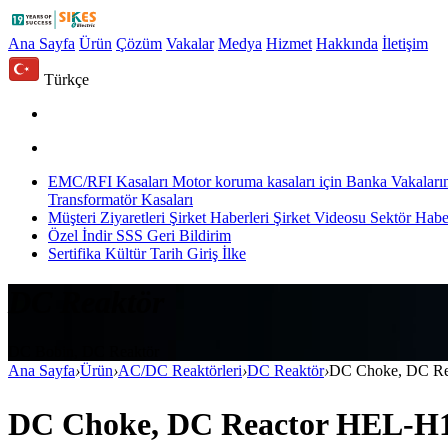
Ana Sayfa
Ürün
Çözüm
Vakalar
Medya
Hizmet
Hakkında
İletişim
Türkçe
EMC/RFI Kasaları
Motor koruma kasaları için
Banka Vakaları
Transformatör Kasaları
Müşteri Ziyaretleri
Şirket Haberleri
Şirket Videosu
Sektör Haber
Özel
İndir
SSS
Geri Bildirim
Sertifika
Kültür
Tarih
Giriş
İlke
DC Reaktör
DC Bobin, DC Reaktör
Ana Sayfa
›
Ürün
›
AC/DC Reaktörleri
›
DC Reaktör
›
DC Choke, DC 
DC Choke, DC Reactor HEL