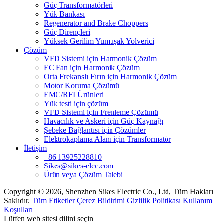
Güç Transformatörleri
Yük Bankası
Regenerator and Brake Choppers
Güç Dirençleri
Yüksek Gerilim Yumuşak Yolverici
Çözüm
VFD Sistemi için Harmonik Çözüm
EC Fan için Harmonik Çözüm
Orta Frekanslı Fırın için Harmonik Çözüm
Motor Koruma Çözümü
EMC/RFI Ürünleri
Yük testi için çözüm
VFD Sistemi için Frenleme Çözümü
Havacılık ve Askeri için Güç Kaynağı
Şebeke Bağlantısı için Çözümler
Elektrokaplama Alanı için Transformatör
İletişim
+86 13925228810
Sikes@sikes-elec.com
Ürün veya Çözüm Talebi
Copyright © 2026, Shenzhen Sikes Electric Co., Ltd, Tüm Hakları
Saklıdır.
Tüm Etiketler
Çerez Bildirimi
Gizlilik Politikası
Kullanım
Koşulları
Lütfen web sitesi dilini seçin