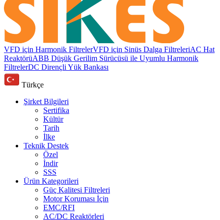
VFD için Harmonik Filtreler
VFD için Sinüs Dalga Filtreleri
AC Hat
Reaktörü
ABB Düşük Gerilim Sürücüsü ile Uyumlu Harmonik
Filtreler
DC Dirençli Yük Bankası
Türkçe
Şirket Bilgileri
Sertifika
Kültür
Tarih
İlke
Teknik Destek
Özel
İndir
SSS
Ürün Kategorileri
Güç Kalitesi Filtreleri
Motor Koruması İçin
EMC/RFI
AC/DC Reaktörleri