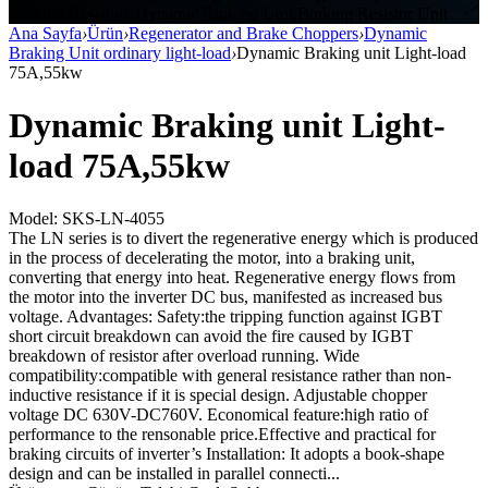
Braking Resistors,Dynamic Braking Unit,Braking Resistor Unit
Ana Sayfa
›
Ürün
›
Regenerator and Brake Choppers
›
Dynamic
Braking Unit ordinary light-load
›
Dynamic Braking unit Light-load
75A,55kw
Dynamic Braking unit Light-
load 75A,55kw
Model: SKS-LN-4055
The LN series is to divert the regenerative energy which is produced
in the process of decelerating the motor, into a braking unit,
converting that energy into heat. Regenerative energy flows from
the motor into the inverter DC bus, manifested as increased bus
voltage. Advantages: Safety:the tripping function against IGBT
short circuit breakdown can avoid the fire caused by IGBT
breakdown of resistor after overload running. Wide
compatibility:compatible with general resistance rather than non-
inductive resistance if it is special design. Adjustable chopper
voltage DC 630V-DC760V. Economical feature:high ratio of
performance to the rensonable price.Effective and practical for
braking circuits of inverter’s Installation: It adopts a book-shape
design and can be installed in parallel connecti...