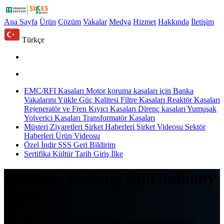
Ana Sayfa
Ürün
Çözüm
Vakalar
Medya
Hizmet
Hakkında
İletişim
Türkçe
EMC/RFI Kasaları
Motor koruma kasaları için
Banka
Vakalarını Yükle
Güç Kalitesi Filtre Kasaları
Reaktör Kasaları
Rejeneratör ve Fren Kıyıcı Kasaları
Direnç kasaları
Yumuşak
Yolverici Kasaları
Transformatör Kasaları
Müşteri Ziyaretleri
Şirket Haberleri
Şirket Videosu
Sektör
Haberleri
Ürün Videosu
Özel
İndir
SSS
Geri Bildirim
Sertifika
Kültür
Tarih
Giriş
İlke
Dynamic Braking Unit ordinary
light-load
Sikes,braking unit,Ordinary light load braking unit,Dynamic